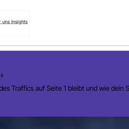
r uns
Insights
26
s Traffics auf Seite 1 bleibt und wie dein