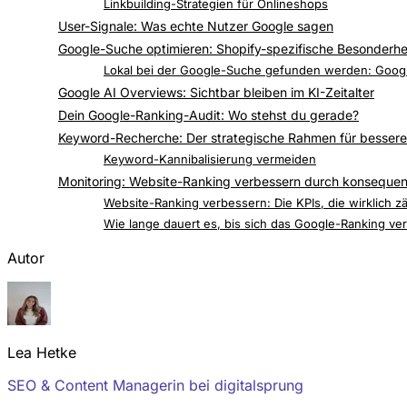
Warum Backlinks das Suchmaschinen-Ranking entsc
Linkbuilding-Strategien für Onlineshops
User-Signale: Was echte Nutzer Google sagen
Google-Suche optimieren: Shopify-spezifische Besonderhe
Die häufigsten Shopify-SEO-Probleme und wie du si
Lokal bei der Google-Suche gefunden werden: Googl
Google AI Overviews: Sichtbar bleiben im KI-Zeitalter
Dein Google-Ranking-Audit: Wo stehst du gerade?
Keyword-Recherche: Der strategische Rahmen für besser
Der 5-Schritte-Prozess für bessere Google-Rankings
Keyword-Kannibalisierung vermeiden
Monitoring: Website-Ranking verbessern durch konseque
Google Search Console: Dein Pflicht-Dashboard für 
Website-Ranking verbessern: Die KPIs, die wirklich z
Wie lange dauert es, bis sich das Google-Ranking ve
Autor
Lea Hetke
SEO & Content Managerin bei digitalsprung