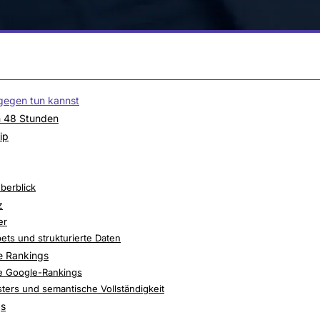
gegen tun kannst
n 48 Stunden
ip
Suchmaschinen-Ranking
berblick
z
in den Suchergebnissen
er
ts und strukturierte Daten
re Rankings
ogle-Suche
re Google-Rankings
ers und semantische Vollständigkeit
gs