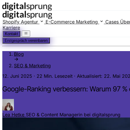
Shopify Agentur
E-Commerce Marketing
Cases
Übe
Karriere
Kontakt
Erstgespräch vereinbaren
Blog
SEO & Marketing
12. Juni 2025
·
22 Min. Lesezeit
·
Aktualisiert: 22. Mai 20
Google-Ranking verbessern: Warum 97 % de
Lea Hetke
SEO & Content Managerin bei digitalsprung