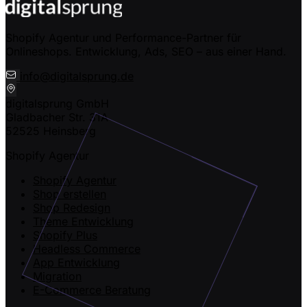
Shopify Agentur und Performance-Partner für
Onlineshops. Entwicklung, Ads, SEO – aus einer Hand.
info@digitalsprung.de
digitalsprung GmbH
Gladbacher Str. 31A
52525 Heinsberg
Shopify Agentur
Shopify Agentur
Shop erstellen
Shop Redesign
Theme Entwicklung
Shopify Plus
Headless Commerce
App Entwicklung
Migration
E-Commerce Beratung