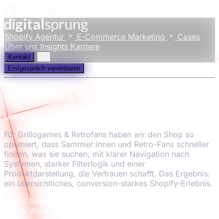
Shopify Agentur
E-Commerce Marketing
Cases
Über uns
Insights
Karriere
Kontakt
Erstgespräch vereinbaren
Grillogames & Retrofans
UI/UX Design
Shopify Migration
Für Grillogames & Retrofans haben wir den Shop so
optimiert, dass Sammler:innen und Retro-Fans schneller
finden, was sie suchen, mit klarer Navigation nach
Systemen, starker Filterlogik und einer
Produktdarstellung, die Vertrauen schafft. Das Ergebnis:
ein übersichtliches, conversion-starkes Shopify-Erlebnis.
+36%
höhere Conversionrate
+42%
Wiederkehrende Käufer