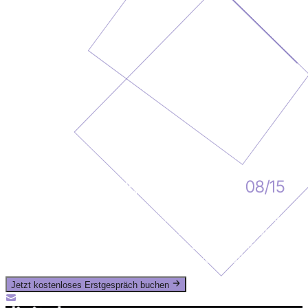
Individuelles Erfolgsangebot statt
08/15
Keine Pakete von der Stange, sondern Lösungen, die zu
dir passen. In einem kostenlosen Erstgespräch klären wir
deine Anforderungen und legen die Basis für deinen
nächsten Wachstumsschritt - ganz unverbindlich.
Jetzt kostenloses Erstgespräch buchen
info@digitalsprung.de