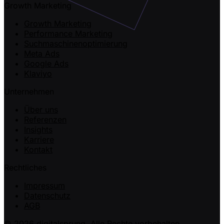
Growth Marketing
Growth Marketing
Performance Marketing
Suchmaschinenoptimierung
Meta Ads
Google Ads
Klaviyo
Unternehmen
Über uns
Referenzen
Insights
Karriere
Kontakt
Rechtliches
Impressum
Datenschutz
AGB
© 2026 digitalsprung. Alle Rechte vorbehalten.