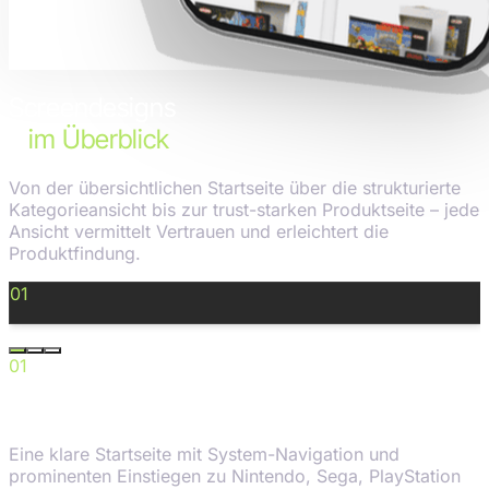
Screendesigns
–
im Überblick
Von der übersichtlichen Startseite über die strukturierte
Kategorieansicht bis zur trust-starken Produktseite – jede
Ansicht vermittelt Vertrauen und erleichtert die
Produktfindung.
01
Startseite
9:41
01
Startseite
Eine klare Startseite mit System-Navigation und
prominenten Einstiegen zu Nintendo, Sega, PlayStation