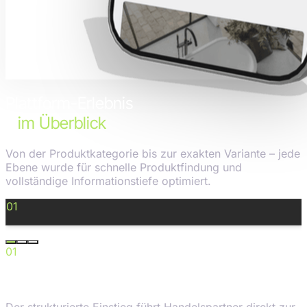
Plattform-Erlebnis
–
im Überblick
Von der Produktkategorie bis zur exakten Variante – jede
Ebene wurde für schnelle Produktfindung und
vollständige Informationstiefe optimiert.
01
Einstieg & Kategorien
9:41
01
Einstieg & Kategorien
Der strukturierte Einstieg führt Handelspartner direkt zur