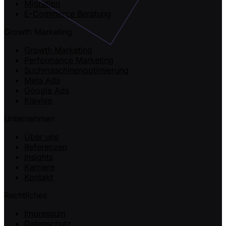
Migration
E-Commerce Beratung
Growth Marketing
Growth Marketing
Performance Marketing
Suchmaschinenoptimierung
Meta Ads
Google Ads
Klaviyo
Unternehmen
Über uns
Referenzen
Insights
Karriere
Kontakt
Rechtliches
Impressum
Datenschutz