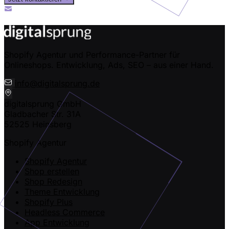
Oder ruf uns an: +49 (0) 2435-94989-50
info@digitalsprung.de
Shopify Agentur und Performance-Partner für
Onlineshops. Entwicklung, Ads, SEO – aus einer Hand.
info@digitalsprung.de
digitalsprung GmbH
Gladbacher Str. 31A
52525 Heinsberg
Shopify Agentur
Shopify Agentur
Shop erstellen
Shop Redesign
Theme Entwicklung
Shopify Plus
Headless Commerce
App Entwicklung