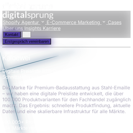
Shopify Agentur
E-Commerce Marketing
Cases
Über uns
Insights
Karriere
Kontakt
Erstgespräch vereinbaren
Kaldewei
Digitale Preisliste
B2B-Produktplattform
Schnittstellenentwicklung
Die Marke für Premium-Badausstattung aus Stahl-Emaille
– wir haben eine digitale Preisliste entwickelt, die über
100.000 Produktvarianten für den Fachhandel zugänglich
macht. Das Ergebnis: schnellere Produktfindung, aktuelle
Daten und eine skalierbare Infrastruktur für alle Märkte.
100.000+
Produktvarianten
10+
Märkte mit individuellem Portfolio