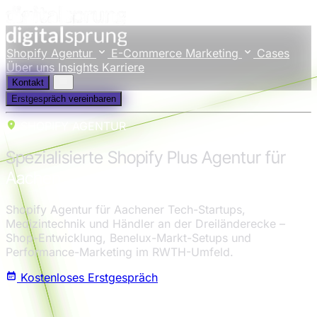
Shopify Agentur
E-Commerce Marketing
Cases
Über uns
Insights
Karriere
Kontakt
Erstgespräch vereinbaren
SHOPIFY AGENTUR
Spezialisierte Shopify Plus Agentur für
Aachen
Shopify Agentur für Aachener Tech-Startups,
Medizintechnik und Händler an der Dreiländerecke –
Shop-Entwicklung, Benelux-Markt-Setups und
Performance-Marketing im RWTH-Umfeld.
Kostenloses Erstgespräch