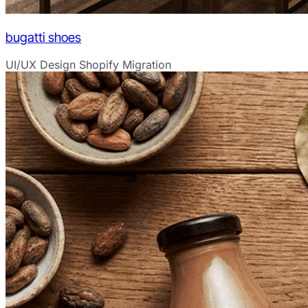
bugatti shoes
UI/UX Design
Shopify Migration