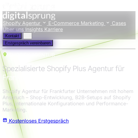
Shopify Agentur
E-Commerce Marketing
Cases
Über uns
Insights
Karriere
Kontakt
Erstgespräch vereinbaren
SHOPIFY AGENTUR
Spezialisierte Shopify Plus Agentur für
Frankfurt am Main
Shopify Agentur für Frankfurter Unternehmen mit hohem
Anspruch – Shop-Entwicklung, B2B-Setups auf Shopify
Plus, internationale Konfigurationen und Performance-
Marketing.
Kostenloses Erstgespräch