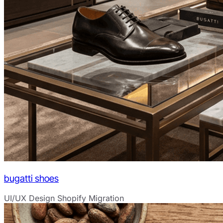
bugatti shoes
UI/UX Design
Shopify Migration