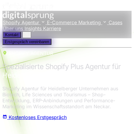
Shopify Agentur
E-Commerce Marketing
Cases
Über uns
Insights
Karriere
Kontakt
Erstgespräch vereinbaren
SHOPIFY AGENTUR
Spezialisierte Shopify Plus Agentur für
Heidelberg
Shopify Agentur für Heidelberger Unternehmen aus
Biotech, Life Sciences und Tourismus – Shop-
Entwicklung, ERP-Anbindungen und Performance-
Marketing im Wissenschaftsstandort am Neckar.
Kostenloses Erstgespräch