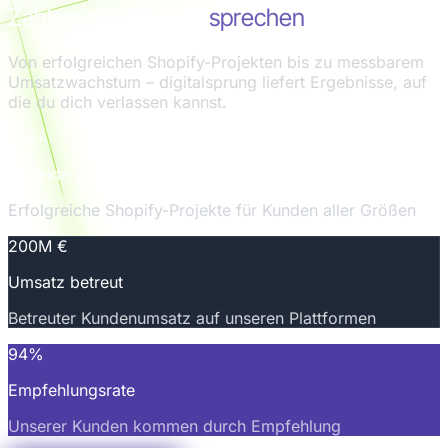
Zahlen, die für sich
sprechen
Von erfolgreichen Shopify-Projekten bis zu messbarem
Umsatzwachstum – digitalsprung liefert Ergebnisse, auf
die du dich verlassen kannst.
100+
Projekte umgesetzt
Erfolgreiche Shopify-Projekte für Kunden aller Größen
200M €
Umsatz betreut
Betreuter Kundenumsatz auf unseren Plattformen
94%
Empfehlungsrate
Unserer Kunden kommen durch Empfehlung