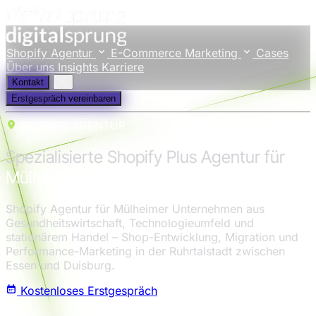
Shopify Agentur
E-Commerce Marketing
Cases
Über uns
Insights
Karriere
Kontakt
Erstgespräch vereinbaren
SHOPIFY AGENTUR
Spezialisierte Shopify Plus Agentur für
Mülheim an der Ruhr
Shopify Agentur für Mülheimer Unternehmen aus
Gesundheitswirtschaft, Technologieumfeld und
stationärem Handel – Shop-Entwicklung, Migration und
Performance-Marketing in der Ruhrtalstadt zwischen
Essen und Duisburg.
Kostenloses Erstgespräch