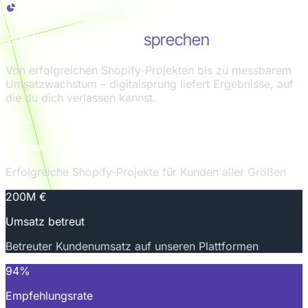
Unsere Ergebnisse
Zahlen, die für sich
sprechen
Von erfolgreichen Shopify-Projekten bis zu messbarem
Umsatzwachstum – digitalsprung liefert Ergebnisse, auf
die du dich verlassen kannst.
100+
Projekte umgesetzt
Erfolgreiche Shopify-Projekte für Kunden aller Größen
200M €
Umsatz betreut
Betreuter Kundenumsatz auf unseren Plattformen
94%
Empfehlungsrate