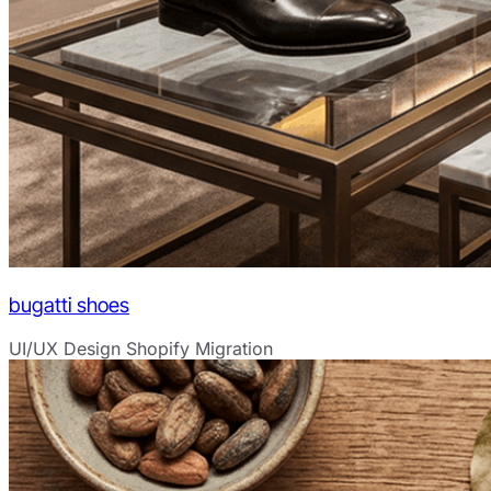
bugatti shoes
UI/UX Design
Shopify Migration