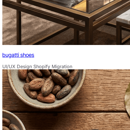
bugatti shoes
UI/UX Design
Shopify Migration