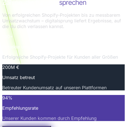
Zahlen, die für sich
sprechen
Von erfolgreichen Shopify-Projekten bis zu messbarem
Umsatzwachstum – digitalsprung liefert Ergebnisse, auf
die du dich verlassen kannst.
100+
Projekte umgesetzt
Erfolgreiche Shopify-Projekte für Kunden aller Größen
200M €
Umsatz betreut
Betreuter Kundenumsatz auf unseren Plattformen
94%
Empfehlungsrate
Unserer Kunden kommen durch Empfehlung