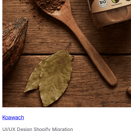
Koawach
UI/UX Design
Shopify Migration