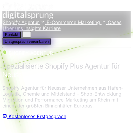
Shopify Agentur
E-Commerce Marketing
Cases
Über uns
Insights
Karriere
Kontakt
Erstgespräch vereinbaren
SHOPIFY AGENTUR
Spezialisierte Shopify Plus Agentur für
Neuss
Shopify Agentur für Neusser Unternehmen aus Hafen-
Logistik, Chemie und Mittelstand – Shop-Entwicklung,
Migration und Performance-Marketing am Rhein mit
einem der größten Binnenhäfen Europas.
Kostenloses Erstgespräch