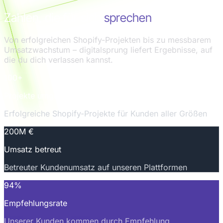
Zahlen, die für sich
sprechen
Von erfolgreichen Shopify-Projekten bis zu messbarem
Umsatzwachstum – digitalsprung liefert Ergebnisse, auf
die du dich verlassen kannst.
100+
Projekte umgesetzt
Erfolgreiche Shopify-Projekte für Kunden aller Größen
200M €
Umsatz betreut
Betreuter Kundenumsatz auf unseren Plattformen
94%
Empfehlungsrate
Unserer Kunden kommen durch Empfehlung