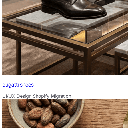
bugatti shoes
UI/UX Design
Shopify Migration