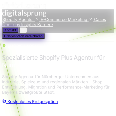
Shopify Agentur
E-Commerce Marketing
Cases
Über uns
Insights
Karriere
Kontakt
Erstgespräch vereinbaren
SHOPIFY AGENTUR
Spezialisierte Shopify Plus Agentur für
Nürnberg
Shopify Agentur für Nürnberger Unternehmen aus
Industrie, Spielzeug und regionalen Märkten – Shop-
Entwicklung, Migration und Performance-Marketing für
Bayerns zweitgrößte Stadt.
Kostenloses Erstgespräch