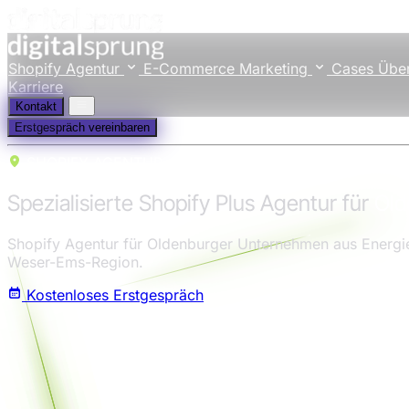
Shopify Agentur
E-Commerce Marketing
Cases
Übe
Karriere
Kontakt
Erstgespräch vereinbaren
SHOPIFY AGENTUR
Spezialisierte Shopify Plus Agentur für
Old
Shopify Agentur für Oldenburger Unternehmen aus Energie
Weser-Ems-Region.
Kostenloses Erstgespräch