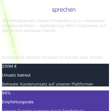
Zahlen, die für sich
sprechen
Von erfolgreichen Shopify-Projekten bis zu messbarem
Umsatzwachstum – digitalsprung liefert Ergebnisse, auf
die du dich verlassen kannst.
100+
Projekte umgesetzt
Erfolgreiche Shopify-Projekte für Kunden aller Größen
200M €
Umsatz betreut
Betreuter Kundenumsatz auf unseren Plattformen
94%
Empfehlungsrate
Unserer Kunden kommen durch Empfehlung