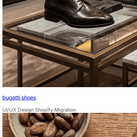
bugatti shoes
UI/UX Design
Shopify Migration