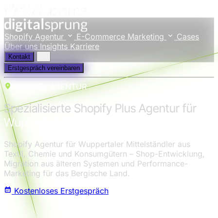
Shopify Agentur
E-Commerce Marketing
Cases
Über uns
Insights
Karriere
Kontakt
Erstgespräch vereinbaren
SHOPIFY AGENTUR
Spezialisierte Shopify Plus Agentur für
Wuppertal
Shopify Agentur für Wuppertaler Mittelständler aus
Textil, Chemie und Konsumgütern – Shop-Entwicklung,
Migration aus älteren Systemen und Performance-
Marketing für das Bergische Land.
Kostenloses Erstgespräch