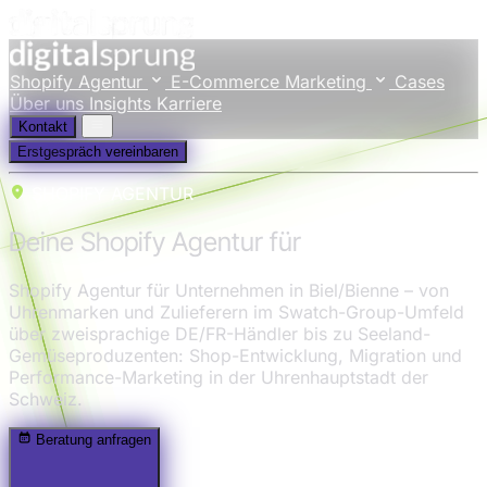
Shopify Agentur
E-Commerce Marketing
Cases
Über uns
Insights
Karriere
Kontakt
Erstgespräch vereinbaren
SHOPIFY AGENTUR
Deine Shopify Agentur für
Biel/Bienne
Shopify Agentur für Unternehmen in Biel/Bienne – von
Uhrenmarken und Zulieferern im Swatch-Group-Umfeld
über zweisprachige DE/FR-Händler bis zu Seeland-
Gemüseproduzenten: Shop-Entwicklung, Migration und
Performance-Marketing in der Uhrenhauptstadt der
Schweiz.
Beratung anfragen