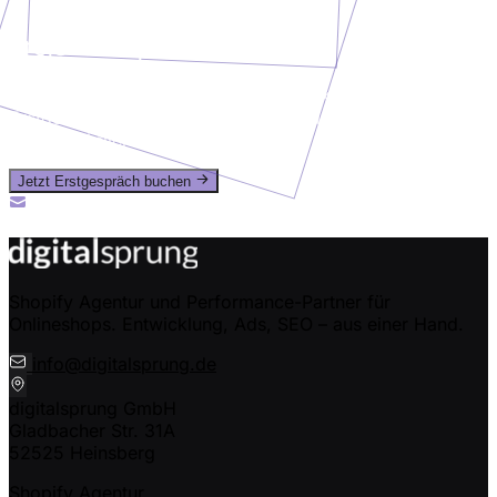
Projekt besprechen?
Erzähl uns, was du vorhast. In einem kurzen
Erstgespräch klären wir deine Anforderungen und geben
dir eine ehrliche Einschätzung.
Jetzt Erstgespräch buchen
Oder ruf uns an: +49 (0) 2435-94989-50
info@digitalsprung.de
Shopify Agentur und Performance-Partner für
Onlineshops. Entwicklung, Ads, SEO – aus einer Hand.
info@digitalsprung.de
digitalsprung GmbH
Gladbacher Str. 31A
52525 Heinsberg
Shopify Agentur