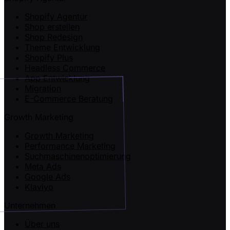
Shopify Agentur
Shop erstellen
Shop Redesign
Theme Entwicklung
Shopify Plus
Headless Commerce
App Entwicklung
Migration
E-Commerce Beratung
Growth Marketing
Growth Marketing
Performance Marketing
Suchmaschinenoptimierung
Meta Ads
Google Ads
Klaviyo
Unternehmen
Über uns