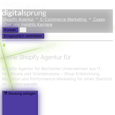
Shopify Agentur
E-Commerce Marketing
Cases
Über uns
Insights
Karriere
Kontakt
Erstgespräch vereinbaren
SHOPIFY AGENTUR
Deine Shopify Agentur für
Bochum
Shopify Agentur für Bochumer Unternehmen aus IT,
Healthcare und Gründerszene – Shop-Entwicklung,
Migration und Performance-Marketing für einen Standort
im Strukturwandel.
Beratung anfragen