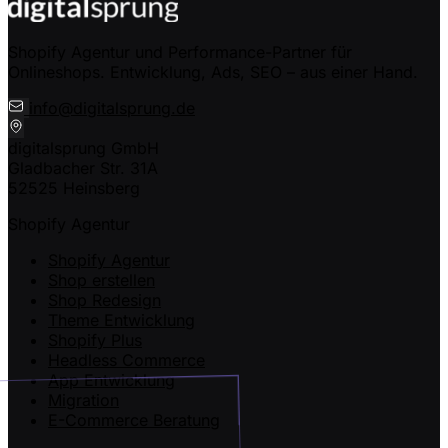
Shopify Agentur und Performance-Partner für
Onlineshops. Entwicklung, Ads, SEO – aus einer Hand.
info@digitalsprung.de
digitalsprung GmbH
Gladbacher Str. 31A
52525 Heinsberg
Shopify Agentur
Shopify Agentur
Shop erstellen
Shop Redesign
Theme Entwicklung
Shopify Plus
Headless Commerce
App Entwicklung
Migration
E-Commerce Beratung