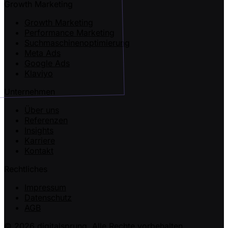
Growth Marketing
Growth Marketing
Performance Marketing
Suchmaschinenoptimierung
Meta Ads
Google Ads
Klaviyo
Unternehmen
Über uns
Referenzen
Insights
Karriere
Kontakt
Rechtliches
Impressum
Datenschutz
AGB
© 2026 digitalsprung. Alle Rechte vorbehalten.