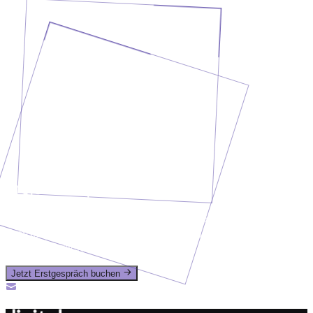
Projekt besprechen?
Erzähl uns, was du vorhast. In einem kurzen
Erstgespräch klären wir deine Anforderungen und geben
dir eine ehrliche Einschätzung.
Jetzt Erstgespräch buchen
Oder ruf uns an: +49 (0) 2435-94989-50
info@digitalsprung.de