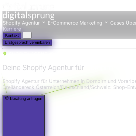
Shopify Agentur
E-Commerce Marketing
Cases
Übe
Karriere
Kontakt
Erstgespräch vereinbaren
SHOPIFY AGENTUR
Deine Shopify Agentur für
Dornbirn
Shopify Agentur für Unternehmen in Dornbirn und Vorarl
Dreiländereck Österreich/Deutschland/Schweiz: Shop-Entw
Beratung anfragen