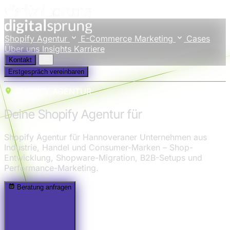
Shopify Agentur
E-Commerce Marketing
Cases
Über uns
Insights
Karriere
Kontakt
Erstgespräch vereinbaren
SHOPIFY AGENTUR
Deine Shopify Agentur für
Hannover
Shopify Agentur für Hannoveraner Unternehmen aus
Industrie, Handel und Consumer-Marken – Shop-
Entwicklung, Shopware-Migration, B2B-Setups und
Performance-Marketing.
Beratung anfragen