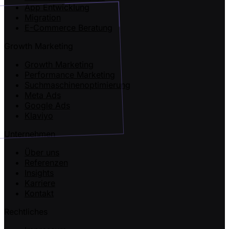
App Entwicklung
Migration
E-Commerce Beratung
Growth Marketing
Growth Marketing
Performance Marketing
Suchmaschinenoptimierung
Meta Ads
Google Ads
Klaviyo
Unternehmen
Über uns
Referenzen
Insights
Karriere
Kontakt
Rechtliches