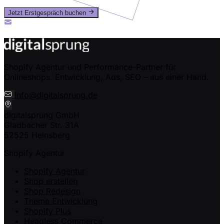
Jetzt Erstgespräch buchen
Oder ruf uns an: +49 (0) 2435-94989-50
info@digitalsprung.de
Shopify Agentur und Performance-Partner für
Onlineshops. Entwicklung, Ads, SEO – aus einer Hand.
info@digitalsprung.de
digitalsprung GmbH
Gladbacher Str. 31A
52525 Heinsberg
Shopify Agentur
Shopify Agentur
Shop erstellen
Shop Redesign
Theme Entwicklung
Shopify Plus
Headless Commerce