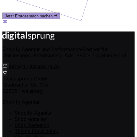
dir eine ehrliche Einschätzung.
Jetzt Erstgespräch buchen
Oder ruf uns an: +49 (0) 2435-94989-50
info@digitalsprung.de
Shopify Agentur und Performance-Partner für
Onlineshops. Entwicklung, Ads, SEO – aus einer Hand.
info@digitalsprung.de
digitalsprung GmbH
Gladbacher Str. 31A
52525 Heinsberg
Shopify Agentur
Shopify Agentur
Shop erstellen
Shop Redesign
Theme Entwicklung