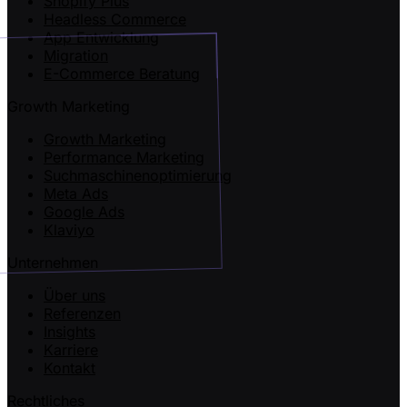
Shopify Plus
Headless Commerce
App Entwicklung
Migration
E-Commerce Beratung
Growth Marketing
Growth Marketing
Performance Marketing
Suchmaschinenoptimierung
Meta Ads
Google Ads
Klaviyo
Unternehmen
Über uns
Referenzen
Insights
Karriere
Kontakt
Rechtliches