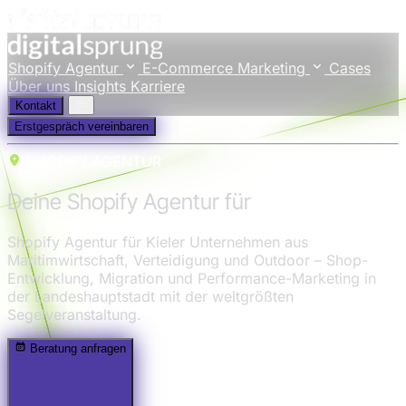
Shopify Agentur
E-Commerce Marketing
Cases
Über uns
Insights
Karriere
Kontakt
Erstgespräch vereinbaren
SHOPIFY AGENTUR
Deine Shopify Agentur für
Kiel
Shopify Agentur für Kieler Unternehmen aus
Maritimwirtschaft, Verteidigung und Outdoor – Shop-
Entwicklung, Migration und Performance-Marketing in
der Landeshauptstadt mit der weltgrößten
Segelveranstaltung.
Beratung anfragen