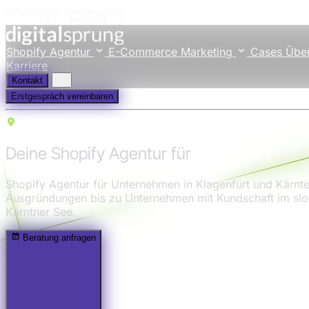
Shopify Agentur
E-Commerce Marketing
Cases
Übe
Karriere
Kontakt
Erstgespräch vereinbaren
SHOPIFY AGENTUR
Deine Shopify Agentur für
Klagenfurt
Shopify Agentur für Unternehmen in Klagenfurt und Kärnt
Ausgründungen bis zu Unternehmen mit Kundschaft im slo
Kärntner See.
Beratung anfragen