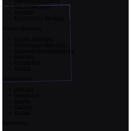
Headless Commerce
App Entwicklung
Migration
E-Commerce Beratung
Growth Marketing
Growth Marketing
Performance Marketing
Suchmaschinenoptimierung
Meta Ads
Google Ads
Klaviyo
Unternehmen
Über uns
Referenzen
Insights
Karriere
Kontakt
Rechtliches