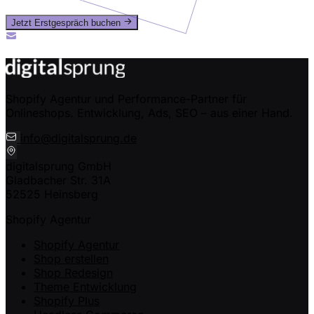
Jetzt Erstgespräch buchen
Oder ruf uns an: +49 (0) 2435-94989-50
info@digitalsprung.de
Shopify Agentur und Performance-Partner für
Onlineshops. Entwicklung, Ads, SEO – aus einer Hand.
info@digitalsprung.de
digitalsprung GmbH
Gladbacher Str. 31A
52525 Heinsberg
Shopify Agentur
Shopify Agentur
Shop erstellen
Shop Redesign
Theme Entwicklung
Shopify Plus