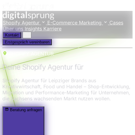
Shopify Agentur
E-Commerce Marketing
Cases
Über uns
Insights
Karriere
Kontakt
Erstgespräch vereinbaren
SHOPIFY AGENTUR
Deine Shopify Agentur für
Leipzig
Shopify Agentur für Leipziger Brands aus
Kreativwirtschaft, Food und Handel – Shop-Entwicklung,
Migration und Performance-Marketing für Unternehmen,
die Sachsens wachsenden Markt nutzen wollen.
Beratung anfragen