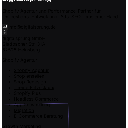
Shopify Agentur und Performance-Partner für
Onlineshops. Entwicklung, Ads, SEO – aus einer Hand.
info@digitalsprung.de
digitalsprung GmbH
Gladbacher Str. 31A
52525 Heinsberg
Shopify Agentur
Shopify Agentur
Shop erstellen
Shop Redesign
Theme Entwicklung
Shopify Plus
Headless Commerce
App Entwicklung
Migration
E-Commerce Beratung
Growth Marketing