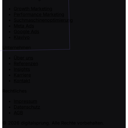
Growth Marketing
Performance Marketing
Suchmaschinenoptimierung
Meta Ads
Google Ads
Klaviyo
Unternehmen
Über uns
Referenzen
Insights
Karriere
Kontakt
Rechtliches
Impressum
Datenschutz
AGB
© 2026 digitalsprung. Alle Rechte vorbehalten.