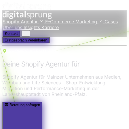
Shopify Agentur
E-Commerce Marketing
Cases
Über uns
Insights
Karriere
Kontakt
Erstgespräch vereinbaren
SHOPIFY AGENTUR
Deine Shopify Agentur für
Mainz
Shopify Agentur für Mainzer Unternehmen aus Medien,
Weinbau und Life Sciences – Shop-Entwicklung,
Migration und Performance-Marketing in der
Landeshauptstadt von Rheinland-Pfalz.
Beratung anfragen