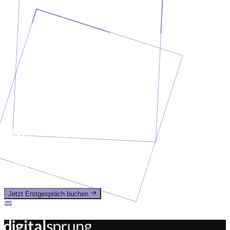
Projekt besprechen?
Erzähl uns, was du vorhast. In einem kurzen
Erstgespräch klären wir deine Anforderungen und geben
dir eine ehrliche Einschätzung.
Jetzt Erstgespräch buchen
Oder ruf uns an: +49 (0) 2435-94989-50
info@digitalsprung.de