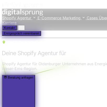
Shopify Agentur
E-Commerce Marketing
Cases
Übe
Karriere
Kontakt
Erstgespräch vereinbaren
SHOPIFY AGENTUR
Deine Shopify Agentur für
Oldenburg
Shopify Agentur für Oldenburger Unternehmen aus Energie
Weser-Ems-Region.
Beratung anfragen