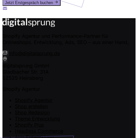
Jetzt Erstgespräch buchen
Oder ruf uns an: +49 (0) 2435-94989-50
info@digitalsprung.de
Shopify Agentur und Performance-Partner für
Onlineshops. Entwicklung, Ads, SEO – aus einer Hand.
info@digitalsprung.de
digitalsprung GmbH
Gladbacher Str. 31A
52525 Heinsberg
Shopify Agentur
Shopify Agentur
Shop erstellen
Shop Redesign
Theme Entwicklung
Shopify Plus
Headless Commerce
App Entwicklung