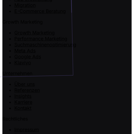
Migration
E-Commerce Beratung
Growth Marketing
Growth Marketing
Performance Marketing
Suchmaschinenoptimierung
Meta Ads
Google Ads
Klaviyo
Unternehmen
Über uns
Referenzen
Insights
Karriere
Kontakt
Rechtliches
Impressum