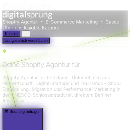
Shopify Agentur
E-Commerce Marketing
Cases
Über uns
Insights
Karriere
Kontakt
Erstgespräch vereinbaren
SHOPIFY AGENTUR
Deine Shopify Agentur für
Potsdam
Shopify Agentur für Potsdamer Unternehmen aus
Filmwirtschaft, Digital-Startups und Tourismus – Shop-
Entwicklung, Migration und Performance-Marketing in
der UNESCO-Schlösserstadt mit direktem Berliner
Anschluss.
Beratung anfragen