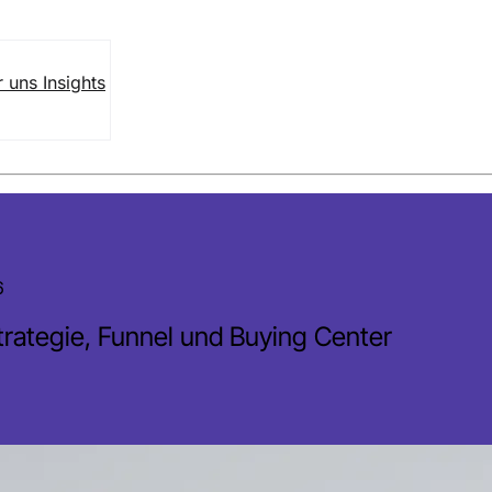
r uns
Insights
6
trategie, Funnel und Buying Center