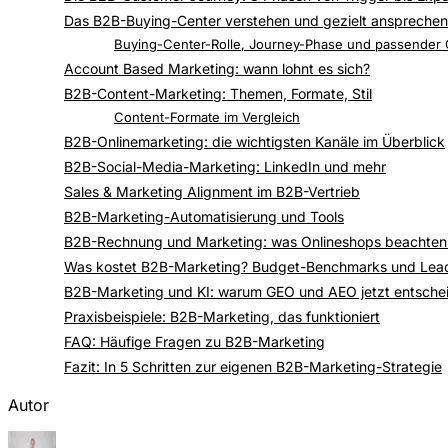
Das B2B-Buying-Center verstehen und gezielt ansprechen
Die 6 Rollen im Buying Center
Buying-Center-Rolle, Journey-Phase und passender C
Account Based Marketing: wann lohnt es sich?
Die 3 ABM-Stufen
B2B-Content-Marketing: Themen, Formate, Stil
Themenfindung
Content-Formate im Vergleich
B2B-Onlinemarketing: die wichtigsten Kanäle im Überblick
B2B-Social-Media-Marketing: LinkedIn und mehr
Sales & Marketing Alignment im B2B-Vertrieb
B2B-Marketing-Automatisierung und Tools
B2B-Rechnung und Marketing: was Onlineshops beachte
Was kostet B2B-Marketing? Budget-Benchmarks und Lead
B2B-Marketing und KI: warum GEO und AEO jetzt entsche
Praxisbeispiele: B2B-Marketing, das funktioniert
FAQ: Häufige Fragen zu B2B-Marketing
Fazit: In 5 Schritten zur eigenen B2B-Marketing-Strategie
Autor