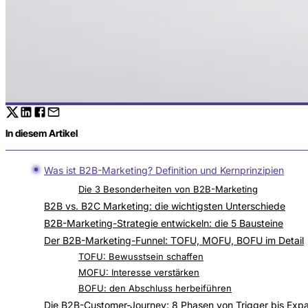
In diesem Artikel
Was ist B2B-Marketing? Definition und Kernprinzipien
Die 3 Besonderheiten von B2B-Marketing
B2B vs. B2C Marketing: die wichtigsten Unterschiede
B2B-Marketing-Strategie entwickeln: die 5 Bausteine
Zielgruppenanalyse: Buyer Personas und Entscheid
Der B2B-Marketing-Funnel: TOFU, MOFU, BOFU im Detail
Funnel vs. Customer Journey: der Unterschied
TOFU: Bewusstsein schaffen
MOFU: Interesse verstärken
BOFU: den Abschluss herbeiführen
Die B2B-Customer-Journey: 8 Phasen von Trigger bis Exp