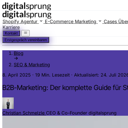
Shopify Agentur
E-Commerce Marketing
Cases
Übe
Karriere
Kontakt
Erstgespräch vereinbaren
Blog
SEO & Marketing
8. April 2025
·
19 Min. Lesezeit
·
Aktualisiert: 24. Juli 202
B2B-Marketing: Der komplette Guide für S
Christian Schmelzle
CEO & Co-Founder digitalsprung