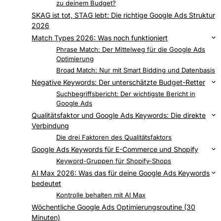
zu deinem Budget?
SKAG ist tot, STAG lebt: Die richtige Google Ads Struktur
2026
Match Types 2026: Was noch funktioniert
Exact Match: Kontrolle auf Kosten der Reichweite
Phrase Match: Der Mittelweg für die Google Ads
Optimierung
Broad Match: Nur mit Smart Bidding und Datenbasis
Negative Keywords: Der unterschätzte Budget-Retter
Typische Negative Keywords nach Ziel
Suchbegriffsbericht: Der wichtigste Bericht in
Google Ads
Qualitätsfaktor und Google Ads Keywords: Die direkte
Verbindung
Wie der Qualitätsfaktor den CPC bestimmt
Die drei Faktoren des Qualitätsfaktors
Google Ads Keywords für E-Commerce und Shopify
Die drei Keyword-Typen für Online-Shops
Keyword-Gruppen für Shopify-Shops
AI Max 2026: Was das für deine Google Ads Keywords
bedeutet
Wann AI Max sinnvoll ist
Kontrolle behalten mit AI Max
Wöchentliche Google Ads Optimierungsroutine (30
Minuten)