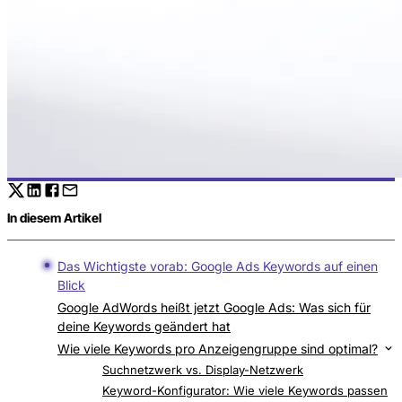
In diesem Artikel
Das Wichtigste vorab: Google Ads Keywords auf einen
Blick
Google AdWords heißt jetzt Google Ads: Was sich für
deine Keywords geändert hat
Wie viele Keywords pro Anzeigengruppe sind optimal?
Die Mathematik dahinter: Budget, CPC und
Suchnetzwerk vs. Display-Netzwerk
Impression Share
Keyword-Konfigurator: Wie viele Keywords passen