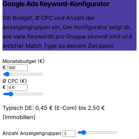
Google Ads Keyword-Konfigurator
Gib Budget, Ø CPC und Anzahl der
Anzeigengruppen ein. Der Konfigurator zeigt dir,
wie viele Keywords pro Gruppe sinnvoll sind und
welcher Match Type zu deinem Ziel passt.
Monatsbudget (€)
€
Ø CPC (€)
€
Typisch DE: 0,45 € (E-Com) bis 2,50 €
(Immobilien)
Anzahl Anzeigengruppen