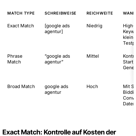
MATCH TYPE
SCHREIBWEISE
REICHWEITE
WANN
Exact Match
[google ads
Niedrig
High-
agentur]
Keywo
klein
Testp
Phrase
”google ads
Mittel
Kontro
Match
agentur”
Start,
Gener
Broad Match
google ads
Hoch
Mit S
agentur
Biddi
Conve
Daten
Exact Match: Kontrolle auf Kosten der