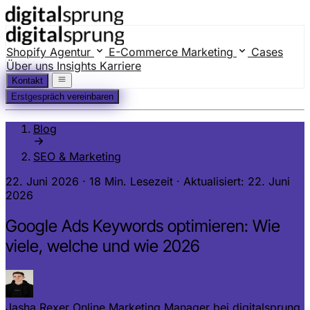
Shopify Agentur
E-Commerce Marketing
Cases
Über uns
Insights
Karriere
Kontakt
Erstgespräch vereinbaren
Blog
SEO & Marketing
22. Juni 2026
·
18 Min. Lesezeit
·
Aktualisiert: 22. Juni
2026
Google Ads Keywords optimieren: Wie
viele, welche und wie 2026
Jasha Rexer
Online Marketing Manager bei digitalsprung