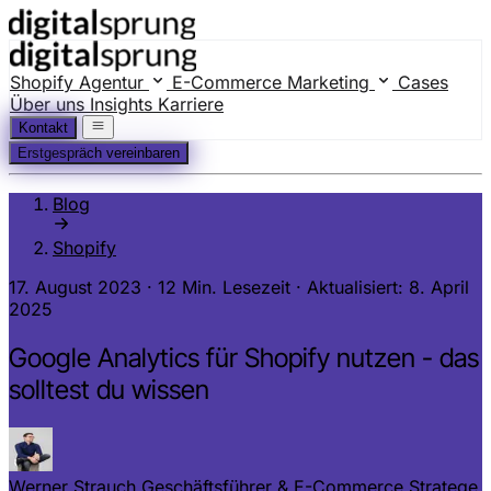
Shopify Agentur
E-Commerce Marketing
Cases
Über uns
Insights
Karriere
Kontakt
Erstgespräch vereinbaren
Blog
Shopify
17. August 2023
·
12 Min. Lesezeit
·
Aktualisiert: 8. April
2025
Google Analytics für Shopify nutzen - das
solltest du wissen
Werner Strauch
Geschäftsführer & E-Commerce Stratege