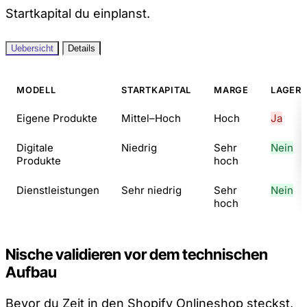
Startkapital du einplanst.
Uebersicht
Details
MODELL
STARTKAPITAL
MARGE
LAGER 
Eigene Produkte
Mittel–Hoch
Hoch
Ja
Digitale
Niedrig
Sehr
Nein
Produkte
hoch
Dienstleistungen
Sehr niedrig
Sehr
Nein
hoch
Nische validieren vor dem technischen
Aufbau
Bevor du Zeit in den Shopify Onlineshop steckst,