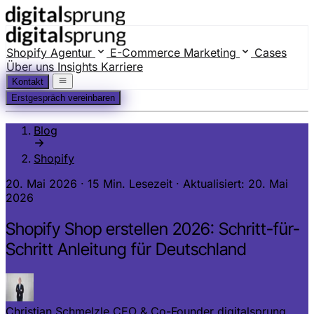
Shopify Agentur
E-Commerce Marketing
Cases
Über uns
Insights
Karriere
Kontakt
Erstgespräch vereinbaren
Blog
Shopify
20. Mai 2026
·
15 Min. Lesezeit
·
Aktualisiert: 20. Mai
2026
Shopify Shop erstellen 2026: Schritt-für-
Schritt Anleitung für Deutschland
Christian Schmelzle
CEO & Co-Founder digitalsprung