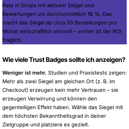
Rate in Shops mit aktivem Siegel und
Bewertungen um durchschnittlich
15 %
. Das
macht das Siegel ab circa 50 Bestellungen pro
Monat wirtschaftlich sinnvoll – vorher ist der ROI
fraglich.
Wie viele Trust Badges sollte ich anzeigen?
Weniger ist mehr.
Studien und Praxistests zeigen:
Mehr als zwei Siegel am gleichen Ort (z. B. im
Checkout) erzeugen kein mehr Vertrauen – sie
erzeugen Verwirrung und können den
gegenteiligen Effekt haben. Wähle das Siegel mit
dem höchsten Bekanntheitsgrad in deiner
Zielgruppe und platziere es gezielt.