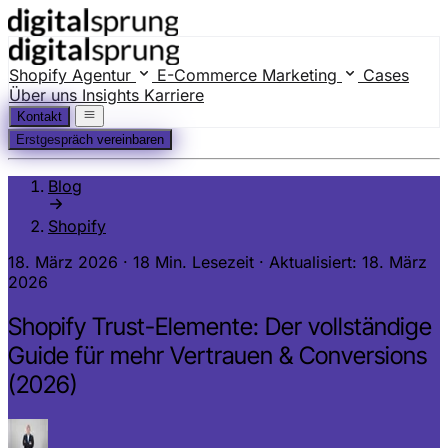
Shopify Agentur
E-Commerce Marketing
Cases
Über uns
Insights
Karriere
Kontakt
Erstgespräch vereinbaren
Blog
Shopify
18. März 2026
·
18 Min. Lesezeit
·
Aktualisiert: 18. März
2026
Shopify Trust-Elemente: Der vollständige
Guide für mehr Vertrauen & Conversions
(2026)