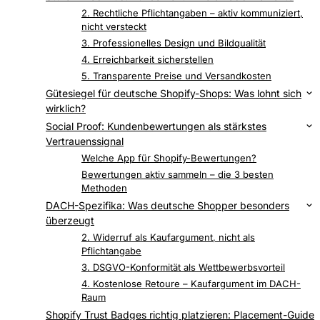
1. SSL-Zertifikat und HTTPS
2. Rechtliche Pflichtangaben – aktiv kommuniziert,
nicht versteckt
3. Professionelles Design und Bildqualität
4. Erreichbarkeit sicherstellen
5. Transparente Preise und Versandkosten
Gütesiegel für deutsche Shopify-Shops: Was lohnt sich
wirklich?
Wie viele Trust Badges sollte ich anzeigen?
Social Proof: Kundenbewertungen als stärkstes
Vertrauenssignal
Warum auch negative Bewertungen Trust aufbauen
Welche App für Shopify-Bewertungen?
Bewertungen aktiv sammeln – die 3 besten
Methoden
DACH-Spezifika: Was deutsche Shopper besonders
überzeugt
1. Rechnungskauf als Vertrauenssignal
2. Widerruf als Kaufargument, nicht als
Pflichtangabe
3. DSGVO-Konformität als Wettbewerbsvorteil
4. Kostenlose Retoure – Kaufargument im DACH-
Raum
Shopify Trust Badges richtig platzieren: Placement-Guide