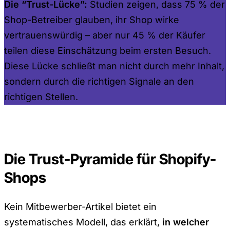
Die “Trust-Lücke”:
Studien zeigen, dass 75 % der
Shop-Betreiber glauben, ihr Shop wirke
vertrauenswürdig – aber nur 45 % der Käufer
teilen diese Einschätzung beim ersten Besuch.
Diese Lücke schließt man nicht durch mehr Inhalt,
sondern durch die richtigen Signale an den
richtigen Stellen.
Die Trust-Pyramide für Shopify-
Shops
Kein Mitbewerber-Artikel bietet ein
systematisches Modell, das erklärt,
in welcher