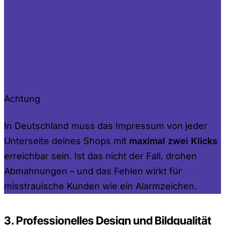
Achtung
In Deutschland muss das Impressum von jeder
Unterseite deines Shops mit
maximal zwei Klicks
erreichbar sein. Ist das nicht der Fall, drohen
Abmahnungen – und das Fehlen wirkt für
misstrauische Kunden wie ein Alarmzeichen.
3. Professionelles Design und Bildqualität