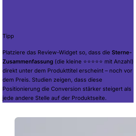
Tipp
Platziere das Review-Widget so, dass die
Sterne-
Zusammenfassung
(die kleine ⭐⭐⭐⭐⭐ mit Anzahl)
direkt unter dem Produkttitel erscheint – noch vor
dem Preis. Studien zeigen, dass diese
Positionierung die Conversion stärker steigert als
jede andere Stelle auf der Produktseite.