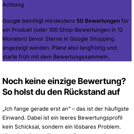
Achtung
Google benötigt mindestens
50 Bewertungen
für
ein Produkt (oder 100 Shop-Bewertungen in 12
Monaten) bevor Sterne in Google Shopping
angezeigt werden. Plane also langfristig und
starte früh mit dem Bewertungssammeln.
Noch keine einzige Bewertung?
So holst du den Rückstand auf
„Ich fange gerade erst an” – das ist der häufigste
Einwand. Dabei ist ein leeres Bewertungsprofil
kein Schicksal, sondern ein lösbares Problem.