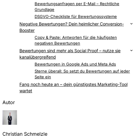
Die neue EU-Richtlinie gegen gefälschte
Bewertungsanfragen per E-Mail – Rechtliche
Bewertungen (seit 2024/2025)
Grundlage
DSGVO-Checkliste für Bewertungssysteme
Negative Bewertungen? Dein heimlicher Conversion-
Booster
Der smarte Weg, unzufriedene Kunden
Copy & Paste: Antworten für die häufigsten
zurückzugewinnen
negativen Bewertungen
Bewertungen sind mehr als Social Proof – nutze sie
kanalübergreifend
Bewertungen in Klaviyo-Flows
Bewertungen in Google Ads und Meta Ads
Sterne überall: So setzt du Bewertungen auf jeder
Seite ein
Fang noch heute an – dein günstigstes Marketing-Tool
wartet
Autor
Christian Schmelzle