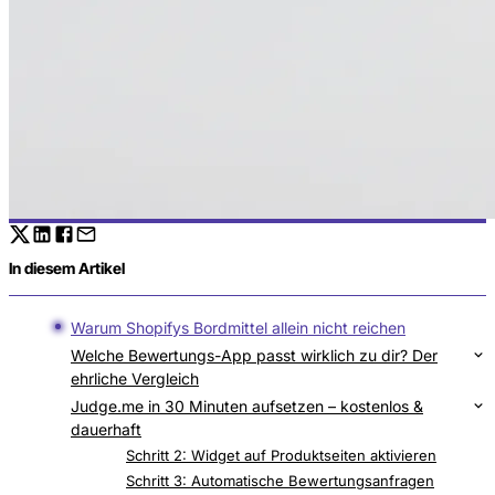
In diesem Artikel
Warum Shopifys Bordmittel allein nicht reichen
Welche Bewertungs-App passt wirklich zu dir? Der
ehrliche Vergleich
Kurz & klar: Welche App ist ideal für deinen Shop?
Judge.me in 30 Minuten aufsetzen – kostenlos &
dauerhaft
Schritt 1: Installation
Schritt 2: Widget auf Produktseiten aktivieren
Schritt 3: Automatische Bewertungsanfragen