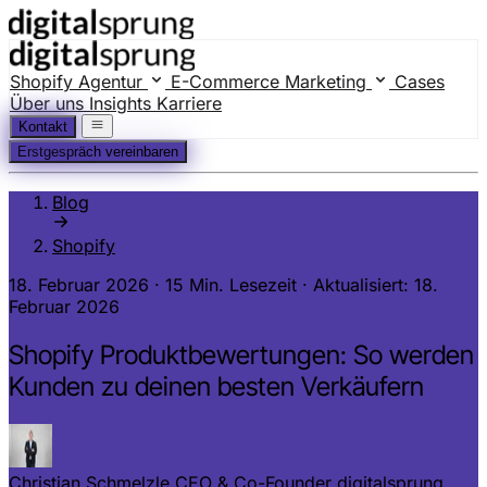
Shopify Agentur
E-Commerce Marketing
Cases
Über uns
Insights
Karriere
Kontakt
Erstgespräch vereinbaren
Blog
Shopify
18. Februar 2026
·
15 Min. Lesezeit
·
Aktualisiert: 18.
Februar 2026
Shopify Produktbewertungen: So werden
Kunden zu deinen besten Verkäufern
Christian Schmelzle
CEO & Co-Founder digitalsprung