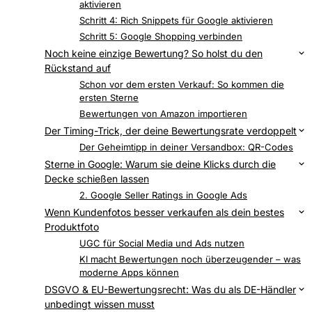
aktivieren
Schritt 4: Rich Snippets für Google aktivieren
Schritt 5: Google Shopping verbinden
Noch keine einzige Bewertung? So holst du den
Rückstand auf
AliExpress-Import mit Judge.me
Schon vor dem ersten Verkauf: So kommen die
ersten Sterne
Bewertungen von Amazon importieren
Der Timing-Trick, der deine Bewertungsrate verdoppelt
Diese Betreffzeilen werden sofort geöffnet
Der Geheimtipp in deiner Versandbox: QR-Codes
Sterne in Google: Warum sie deine Klicks durch die
Decke schießen lassen
1. Rich Snippets in der organischen Google-Suche
2. Google Seller Ratings in Google Ads
Wenn Kundenfotos besser verkaufen als dein bestes
Produktfoto
So bringst du Kunden dazu, Fotos hochzuladen
UGC für Social Media und Ads nutzen
KI macht Bewertungen noch überzeugender – was
moderne Apps können
DSGVO & EU-Bewertungsrecht: Was du als DE-Händler
unbedingt wissen musst