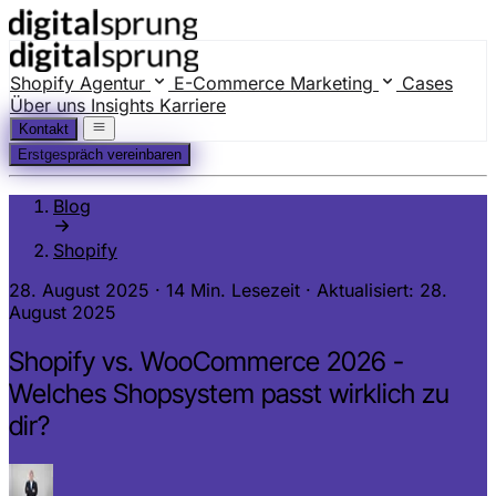
Shopify Agentur
E-Commerce Marketing
Cases
Über uns
Insights
Karriere
Kontakt
Erstgespräch vereinbaren
Blog
Shopify
28. August 2025
·
14 Min. Lesezeit
·
Aktualisiert: 28.
August 2025
Shopify vs. WooCommerce 2026 -
Welches Shopsystem passt wirklich zu
dir?