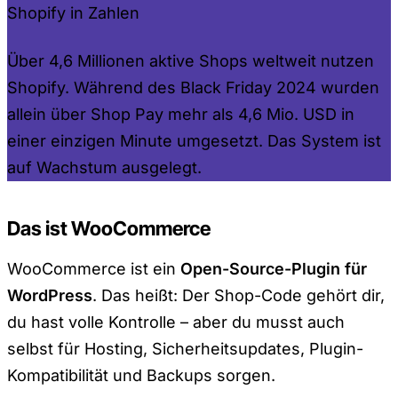
Shopify in Zahlen
Über 4,6 Millionen aktive Shops weltweit nutzen
Shopify. Während des Black Friday 2024 wurden
allein über Shop Pay mehr als 4,6 Mio. USD in
einer einzigen Minute umgesetzt. Das System ist
auf Wachstum ausgelegt.
Das ist WooCommerce
WooCommerce ist ein
Open-Source-Plugin für
WordPress
. Das heißt: Der Shop-Code gehört dir,
du hast volle Kontrolle – aber du musst auch
selbst für Hosting, Sicherheitsupdates, Plugin-
Kompatibilität und Backups sorgen.