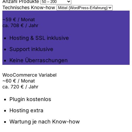
Anzahl Produkte
Technisches Know-how
Shopify
All-inclusive
~
59
€
/ Monat
ca.
708
€ / Jahr
Hosting & SSL inklusive
Support inklusive
Keine Überraschungen
WooCommerce
Variabel
~
60
€
/ Monat
ca.
720
€ / Jahr
Plugin kostenlos
Hosting extra
Wartung je nach Know-how