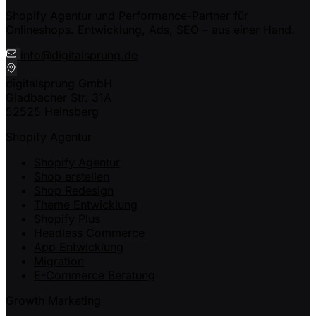
Shopify Agentur und Performance-Partner für
Onlineshops. Entwicklung, Ads, SEO – aus einer Hand.
info@digitalsprung.de
digitalsprung GmbH
Gladbacher Str. 31A
52525 Heinsberg
Shopify Agentur
Shopify Agentur
Shop erstellen
Shop Redesign
Theme Entwicklung
Shopify Plus
Headless Commerce
App Entwicklung
Migration
E-Commerce Beratung
Growth Marketing