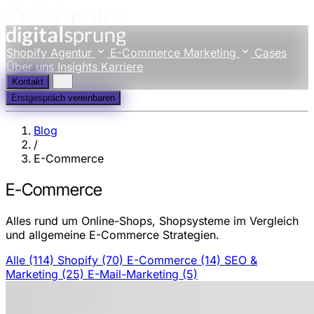
Shopify Agentur
E-Commerce Marketing
Cases
Über uns
Insights
Karriere
Kontakt
Erstgespräch vereinbaren
Blog
/
E-Commerce
E-Commerce
Alles rund um Online-Shops, Shopsysteme im Vergleich
und allgemeine E-Commerce Strategien.
Alle
(114)
Shopify
(70)
E-Commerce
(14)
SEO &
Marketing
(25)
E-Mail-Marketing
(5)