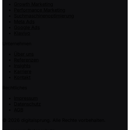
Growth Marketing
Performance Marketing
Suchmaschinenoptimierung
Meta Ads
Google Ads
Klaviyo
Unternehmen
Über uns
Referenzen
Insights
Karriere
Kontakt
Rechtliches
Impressum
Datenschutz
AGB
© 2026 digitalsprung. Alle Rechte vorbehalten.