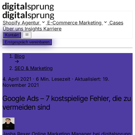
Shopify Agentur
E-Commerce Marketing
Cases
Über uns
Insights
Karriere
Kontakt
Erstgespräch vereinbaren
Blog
SEO & Marketing
4. April 2021
·
6 Min. Lesezeit
·
Aktualisiert: 19.
November 2021
Google Ads – 7 kostspielige Fehler, die zu
vermeiden sind
Jasha Rexer
Online Marketing Manager bei digitalsprung