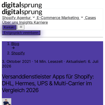
Shopify Agentur
E-Commerce Marketing
Cases
Über uns
Insights
Karriere
Kontakt
Erstgespräch vereinbaren
Blog
Shopify
3. Oktober 2021
·
14 Min. Lesezeit
·
Aktualisiert: 6. Juli
2026
Versanddienstleister Apps für Shopify:
DHL, Hermes, UPS & Multi-Carrier im
Vergleich 2026