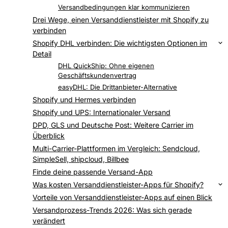
Versandprofile und Versandzonen
Versandbedingungen klar kommunizieren
Drei Wege, einen Versanddienstleister mit Shopify zu
verbinden
Shopify DHL verbinden: Die wichtigsten Optionen im
Detail
Post & DHL Shipping: Die offizielle App
DHL QuickShip: Ohne eigenen
Geschäftskundenvertrag
easyDHL: Die Drittanbieter-Alternative
Shopify und Hermes verbinden
Shopify und UPS: Internationaler Versand
DPD, GLS und Deutsche Post: Weitere Carrier im
Überblick
Multi-Carrier-Plattformen im Vergleich: Sendcloud,
SimpleSell, shipcloud, Billbee
Finde deine passende Versand-App
Was kosten Versanddienstleister-Apps für Shopify?
Worauf du bei der App-Wahl konkret achten solltest
Vorteile von Versanddienstleister-Apps auf einen Blick
Versandprozess-Trends 2026: Was sich gerade
verändert