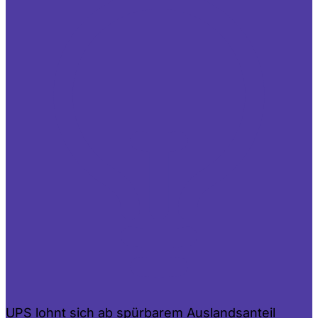
UPS lohnt sich ab spürbarem Auslandsanteil