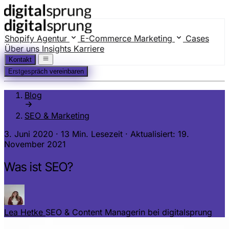
Shopify Agentur
E-Commerce Marketing
Cases
Über uns
Insights
Karriere
Kontakt
Erstgespräch vereinbaren
Blog
SEO & Marketing
3. Juni 2020
·
13 Min. Lesezeit
·
Aktualisiert: 19.
November 2021
Was ist SEO?
Lea Hetke
SEO & Content Managerin bei digitalsprung