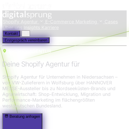
Shopify Agentur
E-Commerce Marketing
Cases
Über uns
Insights
Karriere
Kontakt
Erstgespräch vereinbaren
SHOPIFY AGENTUR
Deine Shopify Agentur für
Niedersachsen
Shopify Agentur für Unternehmen in Niedersachsen –
von VW-Zulieferern in Wolfsburg über HANNOVER
MESSE-Aussteller bis zu Nordseeküsten-Brands und
Agrarwirtschaft: Shop-Entwicklung, Migration und
Performance-Marketing im flächengrößten
westdeutschen Bundesland.
Beratung anfragen