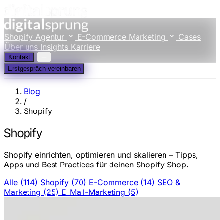
Shopify Agentur
E-Commerce Marketing
Cases
Über uns
Insights
Karriere
Kontakt
Erstgespräch vereinbaren
Blog
/
Shopify
Shopify
Shopify einrichten, optimieren und skalieren – Tipps,
Apps und Best Practices für deinen Shopify Shop.
Alle
(114)
Shopify
(70)
E-Commerce
(14)
SEO &
Marketing
(25)
E-Mail-Marketing
(5)